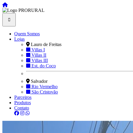
Quem Somos
Lojas
Lauro de Freitas
Villas I
Villas II
Villas III
Est. do Coco
Salvador
Rio Vermelho
São Cristovão
Parceiros
Produtos
Contato